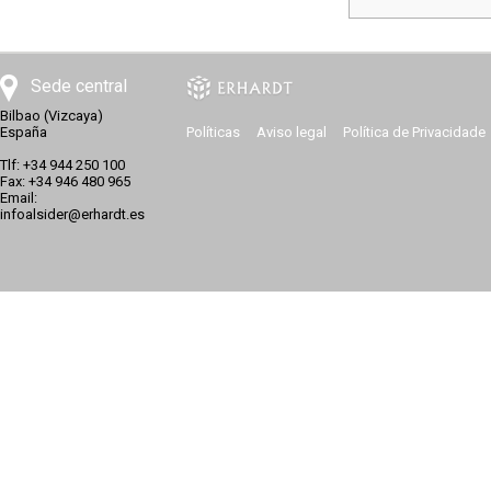
Sede central
Bilbao (Vizcaya)
España
Políticas
Aviso legal
Política de Privacidade
Tlf: +34 944 250 100
Fax: +34 946 480 965
Email:
infoalsider@erhardt.es