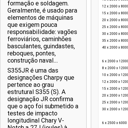
formação e soldagem.
12 x 2000 x 800
Geralmente, é usado para
15 x 2000 x 800
elementos de máquinas
20 x 2000 x 800
que exigem pouca
25 x 2000 x 800
responsabilidade: vagões
30 x 2000 x 800
ferroviários, caminhões
35 x 2000 x 800
basculantes, guindastes,
40 x 2000 x 800
reboques, pontes,
construção naval...
6 x 2000 x 1200
8 x 2000 x 1200
S355JR é uma das
10 x 2000 x 120
designações Charpy que
12 x 2000 x 120
pertence ao grau
15 x 2000 x 120
estrutural S355 (S). A
20 x 2000 x 120
designação JR confirma
25 x 2000 x 120
que o aço foi submetido a
30 x 2000 x 120
testes de impacto
longitudinal Chary V-
6 x 2500 x 6000
Notch a 27J (joules) à