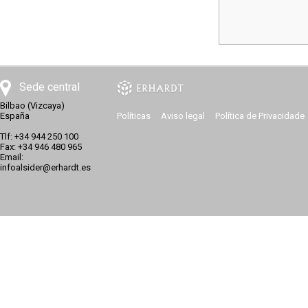
Sede central
Bilbao (Vizcaya)
España
Políticas
Aviso legal
Política de Privacidade
Tlf: +34 944 250 100
Fax: +34 946 480 965
Email:
infoalsider@erhardt.es