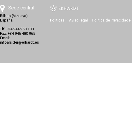
Sede central
Bilbao (Vizcaya)
España
Políticas
Aviso legal
Política de Privacidade
Tlf: +34 944 250 100
Fax: +34 946 480 965
Email:
infoalsider@erhardt.es