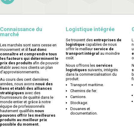
Connaissance du
Logistique intégrée
marché
Se trouvent des
entreprises de
logistique
capables de nous
n
Les marchés sont sans cesse en
offrir le meilleur
service de
u
mouvement et
il faut donc
transport intégral
au moindre
e
connaître et comprendre tous
coût.
o
les facteurs qui déterminent le
prix des produits
afin de pouvoir
Nous offrons les
services
N
établir avec nos clients un plan
logistiques
suivants, intégrés
s
d’approvisionnements.
dans la commercialisation du
b
produit:
f
Au cours des cent dernières
années, nous avons
noué des
Transport maritime.
liens et établi des alliances
Chemins de fer.
stratégiques
avec des
Camions.
fournisseurs de qualité dans le
monde entier et grâce à notre
Stockage.
équipe de professionnels
Douanes et
hautement qualifiés
nous
documentation.
pouvons offrir les meilleures
produits au meilleur prix
possible du moment
.